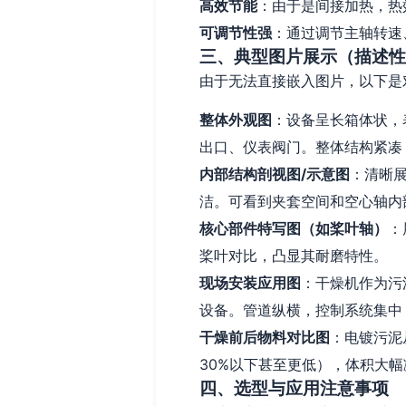
高效节能
：由于是间接加热，热
可调节性强
：通过调节主轴转速
三、典型图片展示（描述性
由于无法直接嵌入图片，以下是
整体外观图
：设备呈长箱体状，
出口、仪表阀门。整体结构紧凑
内部结构剖视图/示意图
：清晰
洁。可看到夹套空间和空心轴内
核心部件特写图（如桨叶轴）
：
桨叶对比，凸显其耐磨特性。
现场安装应用图
：干燥机作为污
设备。管道纵横，控制系统集中
干燥前后物料对比图
：电镀污泥
30%以下甚至更低），体积大幅
四、选型与应用注意事项