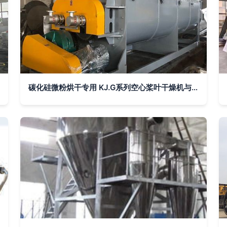
碳化硅微粉烘干专用 KJ.G系列空心桨叶干燥机与硅泥双浆叶干化烘干机技术解析