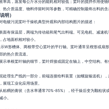
效率高，蒸发每公斤水分的能耗相对较低；桨叶的搅拌作用使物
、热介质温度、物料停留时间等参数，可精确控制最终出料的含
说明）
对电镀污泥桨叶干燥机典型外观和内部结构图片的描述：
表面有保温层，两端为传动箱和尾气出料端。可见电机、减速机
，占地面积相对较小。
展示W形槽体、两根带空心桨叶的平行轴。桨叶通常呈楔形或扇
部的热介质流道。
展示单根桨叶轴的细节，桨叶焊接或固定在轴上，中空结构。有
泥处理生产线的一部分，前端连接给料装置（如螺旋输送机），
，展现工业化应用场景。
从粘稠的膏状（含水率通常70%-85%），经干燥后变为颗粒状
减小。