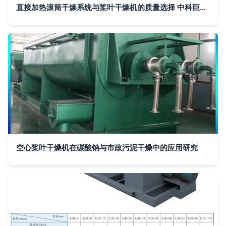
直接加热滚筒干燥系统与桨叶干燥机的质量选择 中科巨能的差异化优势
空心桨叶干燥机在碳酸钠与市政污泥干燥中的应用研究