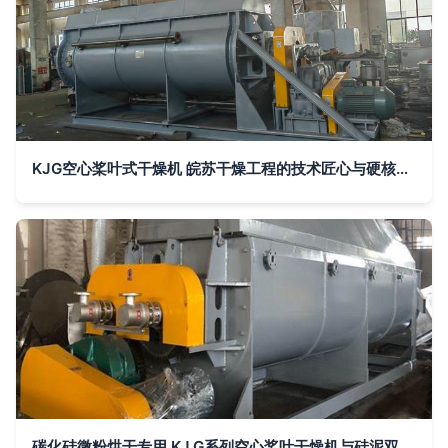
KJG空心桨叶式干燥机 皖苏干燥工程的技术匠心与硬核实力
碳化硅微粉烘干专用 KJ.G系列空心桨叶干燥机与硅泥双浆叶干化烘干机技术解析