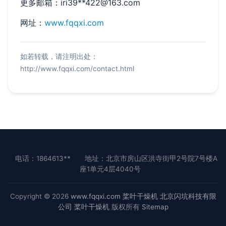
更多邮箱：iri39**
422@163.com
网址：
www.fqqxi.com
如若转载，请注明出处：
http://www.fqqxi.com/contact.html
电话：1864613**
地址：北京市房山区洪寺街甲2号院7号楼A
座1单元4层4040号
Copyright © 2026
www.fqqxi.com
桨叶干燥机
北京闪坑科技有限
公司
桨叶干燥机
版权所有
Sitemap