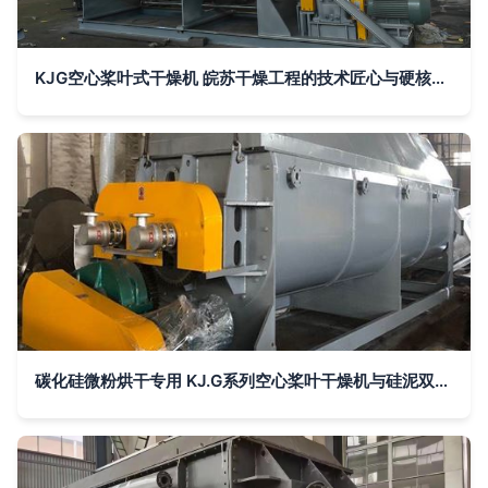
KJG空心桨叶式干燥机 皖苏干燥工程的技术匠心与硬核实力
碳化硅微粉烘干专用 KJ.G系列空心桨叶干燥机与硅泥双浆叶干化烘干机技术解析