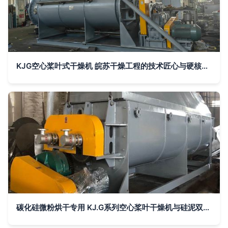
KJG空心桨叶式干燥机 皖苏干燥工程的技术匠心与硬核实力
碳化硅微粉烘干专用 KJ.G系列空心桨叶干燥机与硅泥双浆叶干化烘干机技术解析