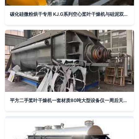
碳化硅微粉烘干专用 KJ.G系列空心桨叶干燥机与硅泥双浆叶干化烘干机技术解析
平方二手桨叶干燥机一套材质80吨大型设备仅一周后天到家需要的请联系