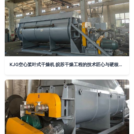
KJG空心桨叶式干燥机 皖苏干燥工程的技术匠心与硬核实力