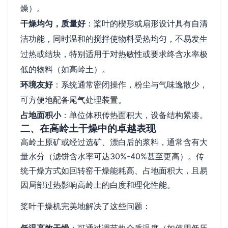
燥）。
干燥均匀，质量好
：桨叶的楔形或扇形设计具有自清
洁功能，同时温和的搅拌使物料受热均匀，不易发生
过热或结块，特别适用于对热敏性或要求终含水率极
低的物料（如高岭土）。
环境友好
：系统通常密闭操作，粉尘与气味逸散少，
可方便地配备尾气处理装置。
占地面积小
：单位体积传热面积大，设备结构紧凑。
二、在高岭土干燥中的卓越表现
高岭土原矿或经过选矿、漂白后的浆料，通常含有大
量水分（滤饼含水率可达30%-40%甚至更高）。传
统干燥方式如回转窑干燥能耗高、占地面积大，且易
因局部过热影响高岭土的白度和理化性能。
桨叶干燥机完美地解决了这些问题：
低温高效干燥
：可通过调节热介质温度（如使用低压