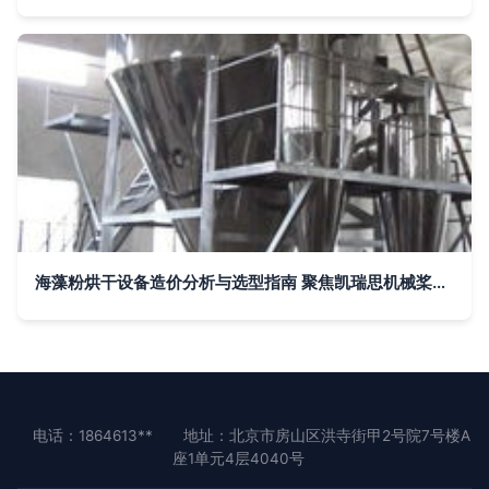
海藻粉烘干设备造价分析与选型指南 聚焦凯瑞思机械桨叶干燥机
电话：1864613**
地址：北京市房山区洪寺街甲2号院7号楼A
座1单元4层4040号