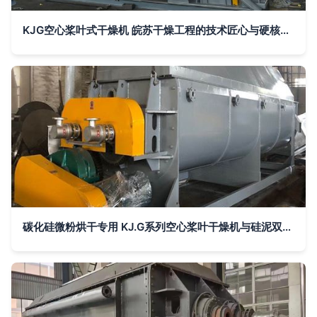
KJG空心桨叶式干燥机 皖苏干燥工程的技术匠心与硬核实力
碳化硅微粉烘干专用 KJ.G系列空心桨叶干燥机与硅泥双浆叶干化烘干机技术解析